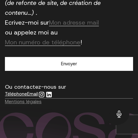
la
de
(de refonte de site, de création de
société.
projet
contenu...) .
E-
Ecrivez-moi sur
mail
ou appelez moi au
Téléphone
!
CAPTCHA
Ou contactez-nous sur
Téléphone
Email
Instagram
LinkedIn
Mentions légales