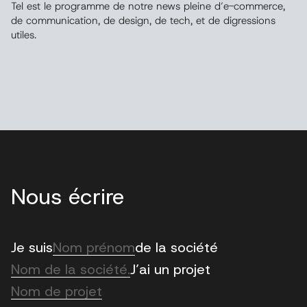
Tel est le programme de notre news pleine d’e-commerce,
de communication, de design, de tech, et de digressions
utiles.
Nous écrire
Nom
Je suis
de la société
Nom
Nom
J’ai un projet
de
Nom