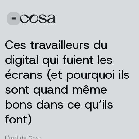
L'agence
Ouvrir le menu
Nos projets
Nos expertises
Ces travailleurs du
Notre actualité
digital qui fuient les
Mediarama
écrans (et pourquoi ils
FR
|
EN
sont quand même
Téléphone
Email
Instagram
LinkedIn
bons dans ce qu’ils
font)
L'oeil de Cosa